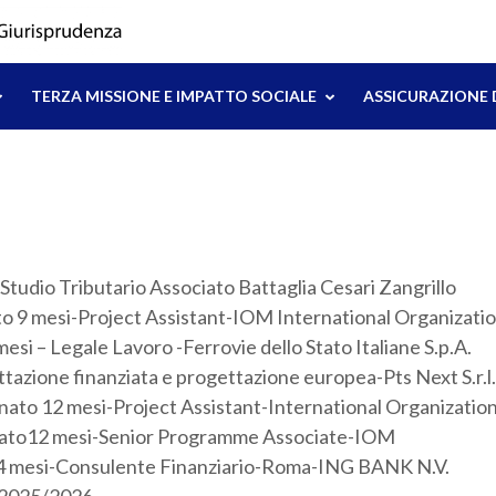
TERZA MISSIONE E IMPATTO SOCIALE
ASSICURAZIONE 
 Studio Tributario Associato Battaglia Cesari Zangrillo
o 9 mesi-Project Assistant-IOM International Organizati
mesi – Legale Lavoro -Ferrovie dello Stato Italiane S.p.A.
ttazione finanziata e progettazione europea-Pts Next S.r.l.
ato 12 mesi-Project Assistant-International Organizatio
nato12 mesi-Senior Programme Associate-IOM
 24 mesi-Consulente Finanziario-Roma-ING BANK N.V.